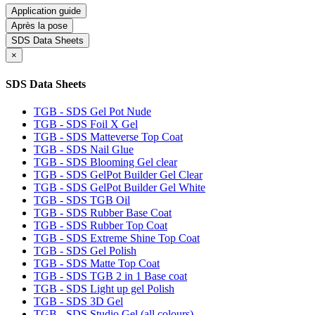
Application guide
Après la pose
SDS Data Sheets
×
SDS Data Sheets
TGB - SDS Gel Pot Nude
TGB - SDS Foil X Gel
TGB - SDS Matteverse Top Coat
TGB - SDS Nail Glue
TGB - SDS Blooming Gel clear
TGB - SDS GelPot Builder Gel Clear
TGB - SDS GelPot Builder Gel White
TGB - SDS TGB Oil
TGB - SDS Rubber Base Coat
TGB - SDS Rubber Top Coat
TGB - SDS Extreme Shine Top Coat
TGB - SDS Gel Polish
TGB - SDS Matte Top Coat
TGB - SDS TGB 2 in 1 Base coat
TGB - SDS Light up gel Polish
TGB - SDS 3D Gel
TGB - SDS Studio Gel (all colours)