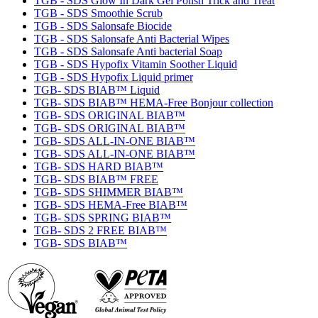
TGB - SDS Glow In Dark Gel Polish Trick and Treat
TGB - SDS Smoothie Scrub
TGB - SDS Salonsafe Biocide
TGB - SDS Salonsafe Anti Bacterial Wipes
TGB - SDS Salonsafe Anti bacterial Soap
TGB - SDS Hypofix Vitamin Soother Liquid
TGB - SDS Hypofix Liquid primer
TGB- SDS BIAB™ Liquid
TGB- SDS BIAB™ HEMA-Free Bonjour collection
TGB- SDS ORIGINAL BIAB™
TGB- SDS ORIGINAL BIAB™
TGB- SDS ALL-IN-ONE BIAB™
TGB- SDS ALL-IN-ONE BIAB™
TGB- SDS HARD BIAB™
TGB- SDS BIAB™ FREE
TGB- SDS SHIMMER BIAB™
TGB- SDS HEMA-Free BIAB™
TGB- SDS SPRING BIAB™
TGB- SDS 2 FREE BIAB™
TGB- SDS BIAB™