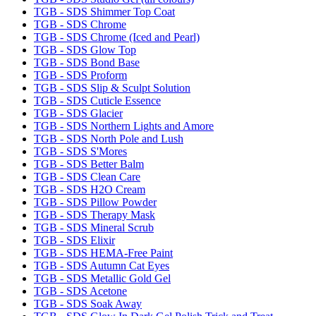
TGB - SDS Shimmer Top Coat
TGB - SDS Chrome
TGB - SDS Chrome (Iced and Pearl)
TGB - SDS Glow Top
TGB - SDS Bond Base
TGB - SDS Proform
TGB - SDS Slip & Sculpt Solution
TGB - SDS Cuticle Essence
TGB - SDS Glacier
TGB - SDS Northern Lights and Amore
TGB - SDS North Pole and Lush
TGB - SDS S'Mores
TGB - SDS Better Balm
TGB - SDS Clean Care
TGB - SDS H2O Cream
TGB - SDS Pillow Powder
TGB - SDS Therapy Mask
TGB - SDS Mineral Scrub
TGB - SDS Elixir
TGB - SDS HEMA-Free Paint
TGB - SDS Autumn Cat Eyes
TGB - SDS Metallic Gold Gel
TGB - SDS Acetone
TGB - SDS Soak Away