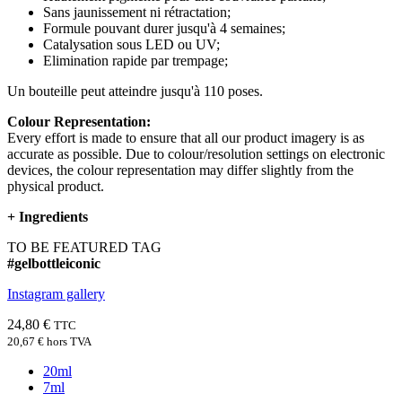
Sans jaunissement ni rétractation;
Formule pouvant durer jusqu'à 4 semaines;
Catalysation sous LED ou UV;
Elimination rapide par trempage;
Un bouteille peut atteindre jusqu'à 110 poses.
Colour Representation:
Every effort is made to ensure that all our product imagery is as
accurate as possible. Due to colour/resolution settings on electronic
devices, the colour representation may differ slightly from the
physical product.
+
Ingredients
TO BE FEATURED TAG
#gelbottleiconic
Instagram gallery
24,80 €
TTC
20,67 €
hors TVA
20ml
7ml