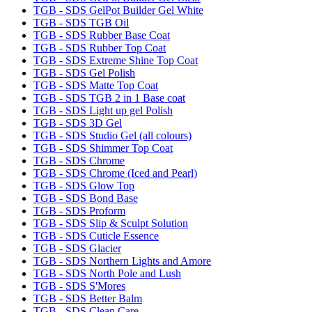
TGB - SDS GelPot Builder Gel White
TGB - SDS TGB Oil
TGB - SDS Rubber Base Coat
TGB - SDS Rubber Top Coat
TGB - SDS Extreme Shine Top Coat
TGB - SDS Gel Polish
TGB - SDS Matte Top Coat
TGB - SDS TGB 2 in 1 Base coat
TGB - SDS Light up gel Polish
TGB - SDS 3D Gel
TGB - SDS Studio Gel (all colours)
TGB - SDS Shimmer Top Coat
TGB - SDS Chrome
TGB - SDS Chrome (Iced and Pearl)
TGB - SDS Glow Top
TGB - SDS Bond Base
TGB - SDS Proform
TGB - SDS Slip & Sculpt Solution
TGB - SDS Cuticle Essence
TGB - SDS Glacier
TGB - SDS Northern Lights and Amore
TGB - SDS North Pole and Lush
TGB - SDS S'Mores
TGB - SDS Better Balm
TGB - SDS Clean Care