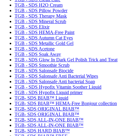
TGB - SDS H2O Cream
TGB - SDS Pillow Powder
TGB - SDS Therapy Mask
TGB - SDS Mineral Scrub
TGB - SDS Elixir
TGB - SDS HEMA-Free Paint
TGB - SDS Autumn Cat Eyes
TGB - SDS Metallic Gold Gel
TGB - SDS Acetone
TGB - SDS Soak Away
TGB - SDS Glow In Dark Gel Polish Trick and Treat
TGB - SDS Smoothie Scrub
TGB - SDS Salonsafe Biocide
TGB - SDS Salonsafe Anti Bacterial Wipes
TGB - SDS Salonsafe Anti bacterial Soap
TGB - SDS Hypofix Vitamin Soother Liquid
TGB - SDS Hypofix Liquid primer
TGB- SDS BIAB™ Liquid
TGB- SDS BIAB™ HEMA-Free Bonjour collection
TGB- SDS ORIGINAL BIAB™
TGB- SDS ORIGINAL BIAB™
TGB- SDS ALL-IN-ONE BIAB™
TGB- SDS ALL-IN-ONE BIAB™
TGB- SDS HARD BIAB™