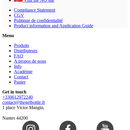
Visit the NO site
Compliance Statement
CGV
Politique de confidentialité
Product information and Application Guide
Menu
Produits
Distributeurs
FAQ
A propos de nous
Info
Académie
Contact
Panier
Get in touch
+330612972240
contact@thegelbottle.fr
1 place Victor Mangin,
Nantes 44200