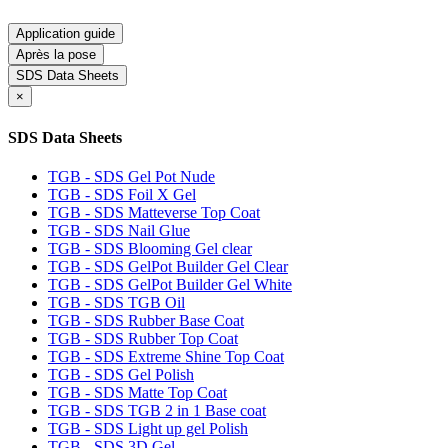
Application guide
Après la pose
SDS Data Sheets
×
SDS Data Sheets
TGB - SDS Gel Pot Nude
TGB - SDS Foil X Gel
TGB - SDS Matteverse Top Coat
TGB - SDS Nail Glue
TGB - SDS Blooming Gel clear
TGB - SDS GelPot Builder Gel Clear
TGB - SDS GelPot Builder Gel White
TGB - SDS TGB Oil
TGB - SDS Rubber Base Coat
TGB - SDS Rubber Top Coat
TGB - SDS Extreme Shine Top Coat
TGB - SDS Gel Polish
TGB - SDS Matte Top Coat
TGB - SDS TGB 2 in 1 Base coat
TGB - SDS Light up gel Polish
TGB - SDS 3D Gel