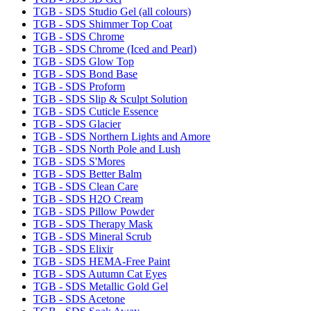
TGB - SDS Studio Gel (all colours)
TGB - SDS Shimmer Top Coat
TGB - SDS Chrome
TGB - SDS Chrome (Iced and Pearl)
TGB - SDS Glow Top
TGB - SDS Bond Base
TGB - SDS Proform
TGB - SDS Slip & Sculpt Solution
TGB - SDS Cuticle Essence
TGB - SDS Glacier
TGB - SDS Northern Lights and Amore
TGB - SDS North Pole and Lush
TGB - SDS S'Mores
TGB - SDS Better Balm
TGB - SDS Clean Care
TGB - SDS H2O Cream
TGB - SDS Pillow Powder
TGB - SDS Therapy Mask
TGB - SDS Mineral Scrub
TGB - SDS Elixir
TGB - SDS HEMA-Free Paint
TGB - SDS Autumn Cat Eyes
TGB - SDS Metallic Gold Gel
TGB - SDS Acetone