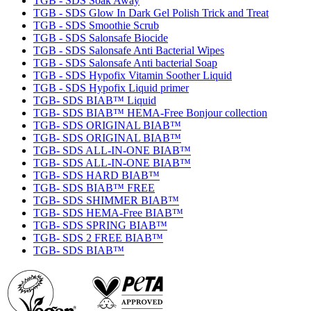
TGB - SDS Soak Away
TGB - SDS Glow In Dark Gel Polish Trick and Treat
TGB - SDS Smoothie Scrub
TGB - SDS Salonsafe Biocide
TGB - SDS Salonsafe Anti Bacterial Wipes
TGB - SDS Salonsafe Anti bacterial Soap
TGB - SDS Hypofix Vitamin Soother Liquid
TGB - SDS Hypofix Liquid primer
TGB- SDS BIAB™ Liquid
TGB- SDS BIAB™ HEMA-Free Bonjour collection
TGB- SDS ORIGINAL BIAB™
TGB- SDS ORIGINAL BIAB™
TGB- SDS ALL-IN-ONE BIAB™
TGB- SDS ALL-IN-ONE BIAB™
TGB- SDS HARD BIAB™
TGB- SDS BIAB™ FREE
TGB- SDS SHIMMER BIAB™
TGB- SDS HEMA-Free BIAB™
TGB- SDS SPRING BIAB™
TGB- SDS 2 FREE BIAB™
TGB- SDS BIAB™