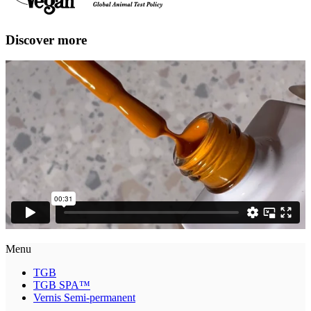
Discover more
Menu
TGB
TGB SPA™
Vernis Semi-permanent