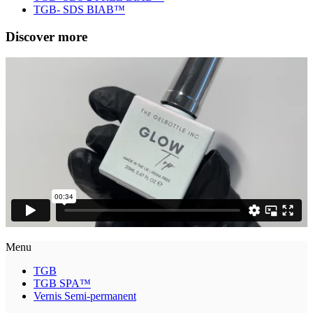
TGB- SDS BIAB™
Discover more
Menu
TGB
TGB SPA™
Vernis Semi-permanent