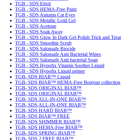
TGB - SDS Elixir
TGB - SDS HEMA-Free Paint
TGB - SDS Autumn Cat Eyes
TGB - SDS Metallic Gold Gel
TGB - SDS Acetone
TGB - SDS Soak Away
TGB - SDS Glow In Dark Gel Polish Trick and Treat
TGB - SDS Smoothie Scrub
TGB - SDS Salonsafe Biocide
TGB - SDS Salonsafe Anti Bacterial Wipes
TGB - SDS Salonsafe Anti bacterial Soap
TGB - SDS Hypofix Vitamin Soother Liquid
TGB - SDS Hypofix Liquid primer
TGB- SDS BIAB™ Liquid
TGB- SDS BIAB™ HEMA-Free Bonjour collection
TGB- SDS ORIGINAL BIAB™
TGB- SDS ORIGINAL BIAB™
TGB- SDS ALL-IN-ONE BIAB™
TGB- SDS ALL-IN-ONE BIAB™
TGB- SDS HARD BIAB™
TGB- SDS BIAB™ FREE
TGB- SDS SHIMMER BIAB™
TGB- SDS HEMA-Free BIAB™
TGB- SDS SPRING BIAB™
TGB- SDS 2 FREE BIAB™