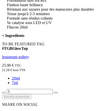
Formulation sans HEMA
Finition haute brillance
Résistant aux rayures pour des manucures plus durables
Tenue jusqu'à 2-3 semaines
Formule sans résidus collants
Se catalyse sous LED et UV
Fllacon 20ml
+
Ingredients
TO BE FEATURED TAG
#TGBGlowTop
Instagram gallery
25,90 €
TTC
21,58 €
hors TVA
20ml
7ml
Bientôt disponible
SHARE ON SOCIAL