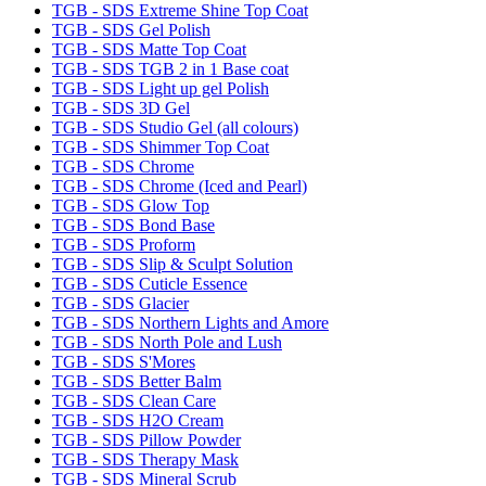
TGB - SDS Extreme Shine Top Coat
TGB - SDS Gel Polish
TGB - SDS Matte Top Coat
TGB - SDS TGB 2 in 1 Base coat
TGB - SDS Light up gel Polish
TGB - SDS 3D Gel
TGB - SDS Studio Gel (all colours)
TGB - SDS Shimmer Top Coat
TGB - SDS Chrome
TGB - SDS Chrome (Iced and Pearl)
TGB - SDS Glow Top
TGB - SDS Bond Base
TGB - SDS Proform
TGB - SDS Slip & Sculpt Solution
TGB - SDS Cuticle Essence
TGB - SDS Glacier
TGB - SDS Northern Lights and Amore
TGB - SDS North Pole and Lush
TGB - SDS S'Mores
TGB - SDS Better Balm
TGB - SDS Clean Care
TGB - SDS H2O Cream
TGB - SDS Pillow Powder
TGB - SDS Therapy Mask
TGB - SDS Mineral Scrub