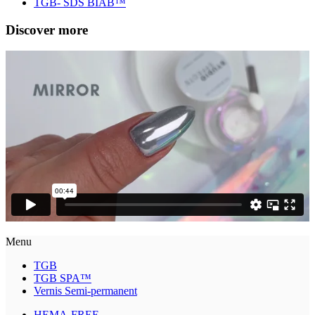
TGB- SDS BIAB™
Discover more
Menu
TGB
TGB SPA™
Vernis Semi-permanent
HEMA-FREE