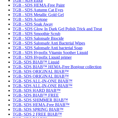
TGB - SDS Elixir
TGB - SDS HEMA-Free Paint
TGB - SDS Autumn Cat Eyes
TGB - SDS Metallic Gold Gel
TGB - SDS Acetone
TGB - SDS Soak Away
TGB - SDS Glow In Dark Gel Polish Trick and Treat
TGB - SDS Smoothie Scrub
TGB - SDS Salonsafe Biocide
TGB - SDS Salonsafe Anti Bacterial Wipes
TGB - SDS Salonsafe Anti bacterial Soap
TGB - SDS Hypofix Vitamin Soother Liquid
TGB - SDS Hypofix Liquid primer
TGB- SDS BIAB™ Liquid
TGB- SDS BIAB™ HEMA-Free Bonjour collection
TGB- SDS ORIGINAL BIAB™
TGB- SDS ORIGINAL BIAB™
TGB- SDS ALL-IN-ONE BIAB™
TGB- SDS ALL-IN-ONE BIAB™
TGB- SDS HARD BIAB™
TGB- SDS BIAB™ FREE
TGB- SDS SHIMMER BIAB™
TGB- SDS HEMA-Free BIAB™
TGB- SDS SPRING BIAB™
TGB- SDS 2 FREE BIAB™