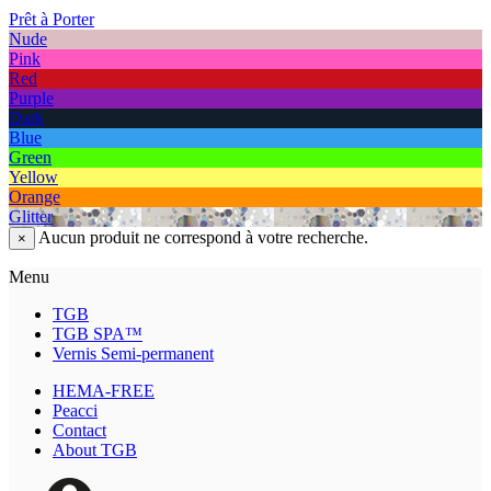
Prêt à Porter
Nude
Pink
Red
Purple
Dark
Blue
Green
Yellow
Orange
Glitter
Aucun produit ne correspond à votre recherche.
×
Menu
TGB
TGB SPA™
Vernis Semi-permanent
HEMA-FREE
Peacci
Contact
About TGB