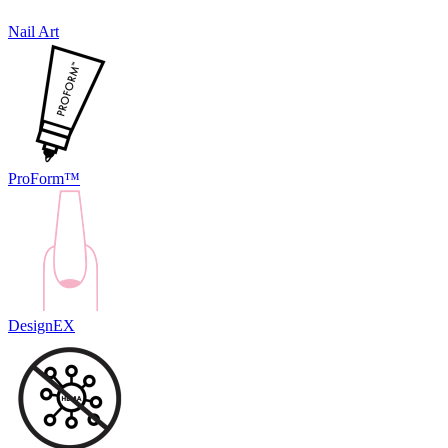
Nail Art
ProForm™
DesignEX