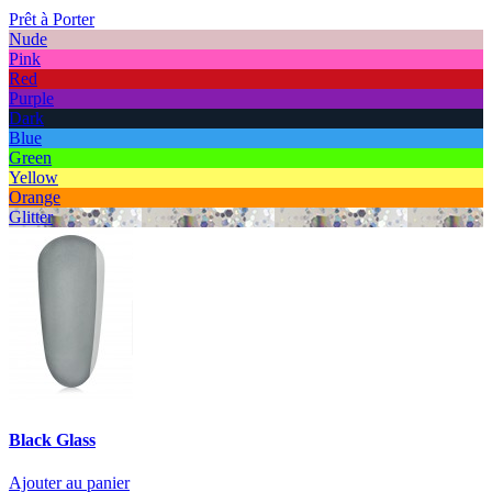
Prêt à Porter
Nude
Pink
Red
Purple
Dark
Blue
Green
Yellow
Orange
Glitter
Black Glass
Ajouter au panier