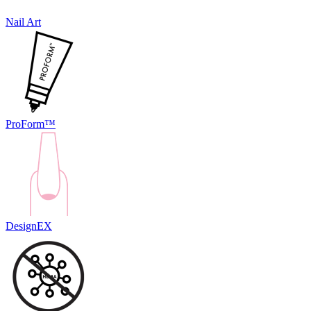
Nail Art
ProForm™
DesignEX