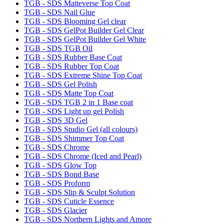
TGB - SDS Matteverse Top Coat
TGB - SDS Nail Glue
TGB - SDS Blooming Gel clear
TGB - SDS GelPot Builder Gel Clear
TGB - SDS GelPot Builder Gel White
TGB - SDS TGB Oil
TGB - SDS Rubber Base Coat
TGB - SDS Rubber Top Coat
TGB - SDS Extreme Shine Top Coat
TGB - SDS Gel Polish
TGB - SDS Matte Top Coat
TGB - SDS TGB 2 in 1 Base coat
TGB - SDS Light up gel Polish
TGB - SDS 3D Gel
TGB - SDS Studio Gel (all colours)
TGB - SDS Shimmer Top Coat
TGB - SDS Chrome
TGB - SDS Chrome (Iced and Pearl)
TGB - SDS Glow Top
TGB - SDS Bond Base
TGB - SDS Proform
TGB - SDS Slip & Sculpt Solution
TGB - SDS Cuticle Essence
TGB - SDS Glacier
TGB - SDS Northern Lights and Amore