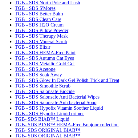
TGB - SDS North Pole and Lush
TGB - SDS S'Mores
TGB - SDS Better Balm
TGB - SDS Clean Care
TGB - SDS H2O Cream
TGB - SDS Pillow Powder
TGB - SDS Therapy Mask
TGB - SDS Mineral Scrub
TGB - SDS Elixir
TGB - SDS HEMA-Free Paint
TGB - SDS Autumn Cat Eyes
TGB - SDS Metallic Gold Gel
TGB - SDS Acetone
TGB - SDS Soak Away
TGB - SDS Glow In Dark Gel Polish Trick and Treat
TGB - SDS Smoothie Scrub
TGB - SDS Salonsafe Biocide
TGB - SDS Salonsafe Anti Bacterial Wipes
TGB - SDS Salonsafe Anti bacterial Soap
TGB - SDS Hypofix Vitamin Soother Liquid
TGB - SDS Hypofix Liquid primer
TGB- SDS BIAB™ Liquid
TGB- SDS BIAB™ HEMA-Free Bonjour collection
TGB- SDS ORIGINAL BIAB™
TGB- SDS ORIGINAL BIAB™