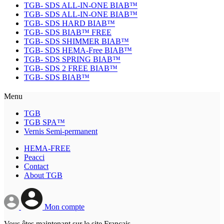
TGB- SDS ALL-IN-ONE BIAB™
TGB- SDS ALL-IN-ONE BIAB™
TGB- SDS HARD BIAB™
TGB- SDS BIAB™ FREE
TGB- SDS SHIMMER BIAB™
TGB- SDS HEMA-Free BIAB™
TGB- SDS SPRING BIAB™
TGB- SDS 2 FREE BIAB™
TGB- SDS BIAB™
Menu
TGB
TGB SPA™
Vernis Semi-permanent
HEMA-FREE
Peacci
Contact
About TGB
Mon compte
Vous êtes maintenant sur le site Français