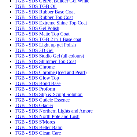
TGB - SDS GelPot Builder Gel White
TGB - SDS TGB Oil
TGB - SDS Rubber Base Coat
TGB - SDS Rubber Top Coat
TGB - SDS Extreme Shine Top Coat
TGB - SDS Gel Polish
TGB - SDS Matte Top Coat
TGB - SDS TGB 2 in 1 Base coat
TGB - SDS Light up gel Polish
TGB - SDS 3D Gel
TGB - SDS Studio Gel (all colours)
TGB - SDS Shimmer Top Coat
TGB - SDS Chrome
TGB - SDS Chrome (Iced and Pearl)
TGB - SDS Glow Top
TGB - SDS Bond Base
TGB - SDS Proform
TGB - SDS Slip & Sculpt Solution
TGB - SDS Cuticle Essence
TGB - SDS Glacier
TGB - SDS Northern Lights and Amore
TGB - SDS North Pole and Lush
TGB - SDS S'Mores
TGB - SDS Better Balm
TGB - SDS Clean Care