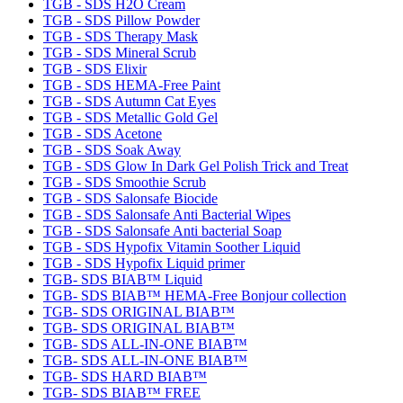
TGB - SDS H2O Cream
TGB - SDS Pillow Powder
TGB - SDS Therapy Mask
TGB - SDS Mineral Scrub
TGB - SDS Elixir
TGB - SDS HEMA-Free Paint
TGB - SDS Autumn Cat Eyes
TGB - SDS Metallic Gold Gel
TGB - SDS Acetone
TGB - SDS Soak Away
TGB - SDS Glow In Dark Gel Polish Trick and Treat
TGB - SDS Smoothie Scrub
TGB - SDS Salonsafe Biocide
TGB - SDS Salonsafe Anti Bacterial Wipes
TGB - SDS Salonsafe Anti bacterial Soap
TGB - SDS Hypofix Vitamin Soother Liquid
TGB - SDS Hypofix Liquid primer
TGB- SDS BIAB™ Liquid
TGB- SDS BIAB™ HEMA-Free Bonjour collection
TGB- SDS ORIGINAL BIAB™
TGB- SDS ORIGINAL BIAB™
TGB- SDS ALL-IN-ONE BIAB™
TGB- SDS ALL-IN-ONE BIAB™
TGB- SDS HARD BIAB™
TGB- SDS BIAB™ FREE